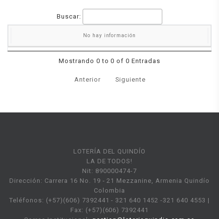
Buscar:
No hay información
FECHA
TÍTULO
DESCRIPCIÓN
DOCUMENTO
Mostrando 0 to 0 of 0 Entradas
Anterior
Siguiente
LOTERÍA DEL QUINDÍO
LA DE TODOS!
Nit: 890000474-7
Dirección: Carrera 16 No. 19 - 21 Mezzanine, Armenia Quindío
Colombia
Teléfonos: (+57)(606) 7392441 - 321 640 1452 -321 640 4553 |
Fax: (+57)(606) 7392441