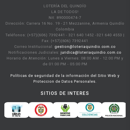
LOTERÍA DEL QUINDÍO
LA DE TODOS!
Nit: 890000474-7
Dirección: Carrera 16 No. 19 - 21 Mezzanine, Armenia Quindío
Colombia
Teléfonos: (+57)(606) 7392441 - 321 640 1452 -321 640 4553 |
Fax: (+57)(606) 7392441
Correo Institucional:
gestion@loteriaquindio.com.co
Notificaciones Judiciales:
juridica@loteriaquindio.com.co
Horario de Atención: Lunes a Viernes: 08:00 AM - 12:00 PM y
de 01:00 PM - 05:00 PM
Políticas de seguridad de la información del Sitio Web y
Proteccion de Datos Personales.
SITIOS DE INTERES