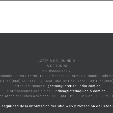
LOTERÍA DEL QUINDÍO
LA DE TODOS!
Nit: 890000474-7
rección: Carrera 16 No. 19 - 21 Mezzanine, Armenia Quindío Colom
: (+57)(606) 7392441 - 321 640 1452 -321 640 4553 | Fax: (+57)(60
Correo Institucional:
gestion@loteriaquindio.com.co
Notificaciones Judiciales:
juridica@loteriaquindio.com.co
de Atención: Lunes a Viernes: 08:00 AM - 12:00 PM y de 01:00 PM -
e seguridad de la información del Sitio Web y Proteccion de Datos