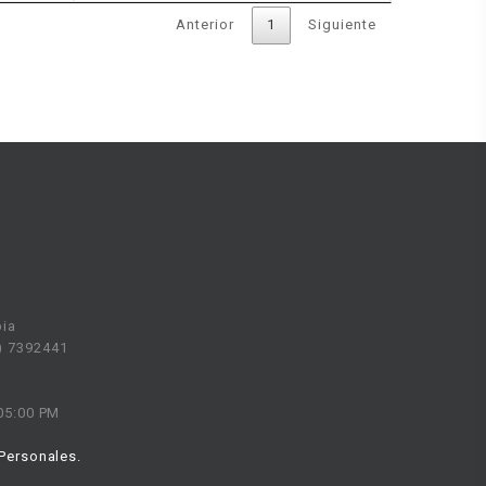
Anterior
1
Siguiente
bia
6) 7392441
 05:00 PM
 Personales.