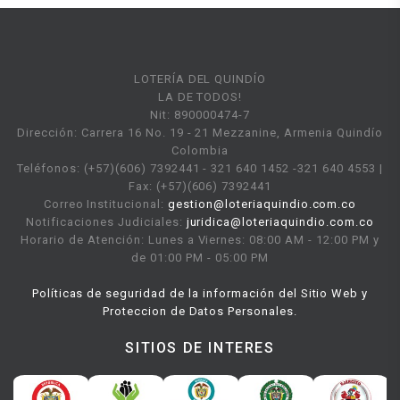
LOTERÍA DEL QUINDÍO
LA DE TODOS!
Nit: 890000474-7
Dirección: Carrera 16 No. 19 - 21 Mezzanine, Armenia Quindío
Colombia
Teléfonos: (+57)(606) 7392441 - 321 640 1452 -321 640 4553 |
Fax: (+57)(606) 7392441
Correo Institucional:
gestion@loteriaquindio.com.co
Notificaciones Judiciales:
juridica@loteriaquindio.com.co
Horario de Atención: Lunes a Viernes: 08:00 AM - 12:00 PM y
de 01:00 PM - 05:00 PM
Políticas de seguridad de la información del Sitio Web y
Proteccion de Datos Personales.
SITIOS DE INTERES